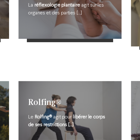
La
réflexologie plantaire
agit sur les
organes et des parties […]
En savoir plus
Rolfing®
Le
Rolfing®
agit pour
libérer le corps
de ses restrictions […]