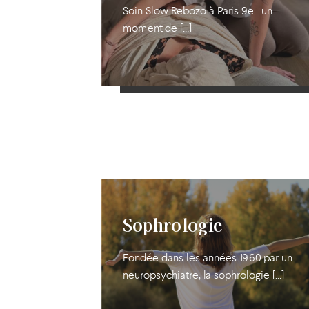
Soin Slow Rebozo à Paris 9e : un
moment de […]
En savoir plus
Sophrologie
Fondée dans les années 1960 par un
neuropsychiatre, la sophrologie […]