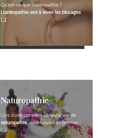
Qu’est-ce que l’ostéopathie ?
L’ostéopathie sert à lever les blocages
[…]
En savoir plus
Naturopathie
Lors d’une première consultation de
naturopathie
, nous faisons un premier
[…]