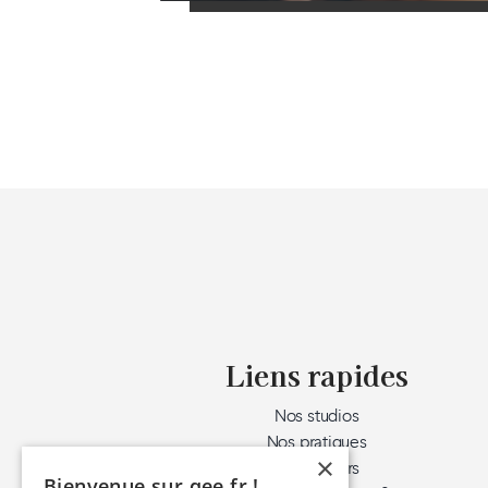
Liens rapides
Nos studios
Nos pratiques
×
Nos ateliers
Bienvenue sur qee.fr !